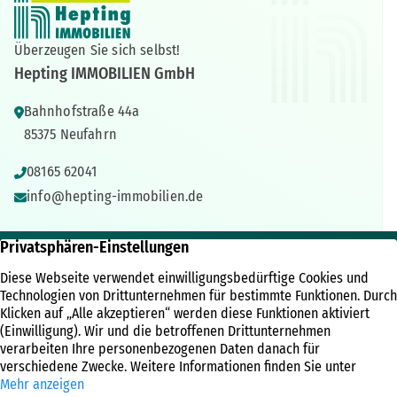
Überzeugen Sie sich selbst!
Hepting IMMOBILIEN GmbH
Bahnhofstraße 44a
85375 Neufahrn
08165 62041
info@hepting-immobilien.de
IMMOBILIEN
ÜBER UNS
RECHTLICHES
Immobilienangebote
Unternehmen
Kontakt
Referenzen
Kundenbewertungen
Impressum
Immobilien News
Team
Datenschutz