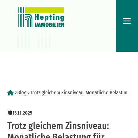
Menü
Blog
Trotz gleichem Zinsniveau: Monatliche Belastung
für Immobilienkäufer niedriger als vor 3 Jahren
13.11.2025
Trotz gleichem Zinsniveau:
Monatliche Belastung für