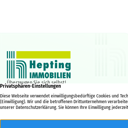
Überzeugen Sie sich selbst!
Hepting IMMOBILIEN GmbH
Bahnhofstraße 44a
85375 Neufahrn
08165 62041