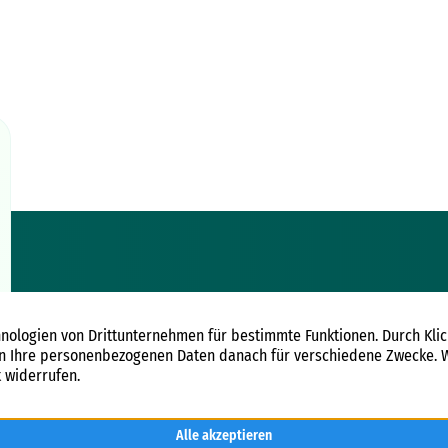
IMMOBILIEN
ÜBER U
Immobilienangebote
Unterneh
Referenzen
Kundenbe
Immobilien News
Team