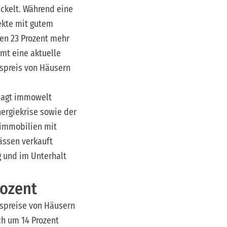
ickelt. Während eine
ekte mit gutem
ien 23 Prozent mehr
mt eine aktuelle
tspreis von Häusern
 sagt immowelt
nergiekrise sowie der
nimmobilien mit
ässen verkauft
g und im Unterhalt
rozent
tspreise von Häusern
ch um 14 Prozent