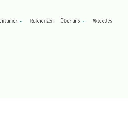
gentümer
Referenzen
Über uns
Aktuelles
Wertermittlung
Unternehmen
Immobilie verkaufen
Team
Immobilie vermieten
Kundenstimmen
Haus verkaufen
Wohnung verkaufen