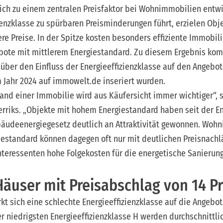
sich zu einem zentralen Preisfaktor bei Wohnimmobilien entw
ienzklasse zu spürbaren Preisminderungen führt, erzielen Obj
re Preise. In der Spitze kosten besonders effiziente Immobil
ebote mit mittlerem Energiestandard. Zu diesem Ergebnis kom
ber den Einfluss der Energieeffizienzklasse auf den Angebo
 Jahr 2024 auf immowelt.de inseriert wurden.
tand einer Immobilie wird aus Käufersicht immer wichtiger“,
erriks. „Objekte mit hohem Energiestandard haben seit der E
äudeenergiegesetz deutlich an Attraktivität gewonnen. Woh
iestandard können dagegen oft nur mit deutlichen Preisnachl
nteressenten hohe Folgekosten für die energetische Sanierun
 Häuser mit Preisabschlag von 14 P
kt sich eine schlechte Energieeffizienzklasse auf die Angebo
r niedrigsten Energieeffizienzklasse H werden durchschnittli