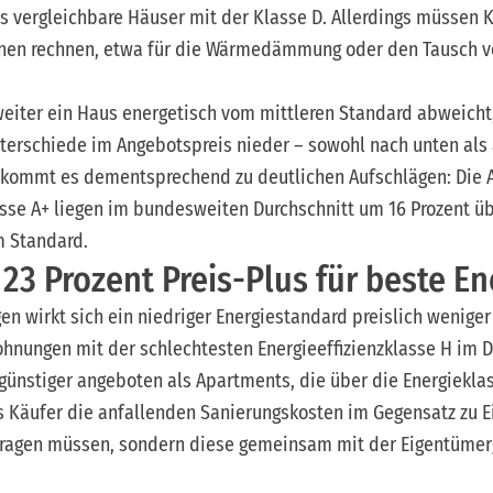
s vergleichbare Häuser mit der Klasse D. Allerdings müssen K
ionen rechnen, etwa für die Wärmedämmung oder den Tausch 
e weiter ein Haus energetisch vom mittleren Standard abweicht
nterschiede im Angebotspreis nieder – sowohl nach unten als
 kommt es dementsprechend zu deutlichen Aufschlägen: Die 
asse A+ liegen im bundesweiten Durchschnitt um 16 Prozent ü
m Standard.
3 Prozent Preis-Plus für beste En
 wirkt sich ein niedriger Energiestandard preislich weniger 
hnungen mit der schlechtesten Energieeffizienzklasse H im 
 günstiger angeboten als Apartments, die über die Energieklas
s Käufer die anfallenden Sanierungskosten im Gegensatz zu E
n tragen müssen, sondern diese gemeinsam mit der Eigentüme