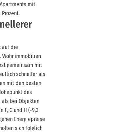
 Apartments mit
 Prozent.
nellerer
 auf die
ch. Wohnimmobilien
chst gemeinsam mit
utlich schneller als
ien mit den besten
 Höhepunkt des
s als bei Objekten
 F, G und H (-9,3
egenen Energiepreise
olten sich folglich