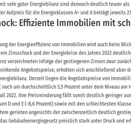
t sehr guter Energiebilanz sind dennoch deutlich teurer als
er Aufpreis für die Energieklassen A+ und A beträgt jeweils 23
ock: Effiziente Immobilien mit sch
ng der Energieeffizienz von Immobilien wird auch beim Blick
dem Zinsschock und der Energiekrise des Jahres 2022 deutli
ienz verzeichneten infolge der gestiegenen Zinsen zwar zunä
inkende Angebotspreise, erholten sich anschließend aber de
Energiebilanz. Derzeit liegen die Angebotspreise von Immobil
 C noch um durchschnittlich 5,5 Prozent unter dem Niveau am
i 2022. Ihre Preisminderung fällt somit deutlich geringer au
sen D und E (-8,6 Prozent) sowie mit den schlechtesten Klassen
tztere gerieten angesichts der zwischenzeitlich deutlich gesti
as Gebäudeenergiegesetz preislich stark unter Druck und erh