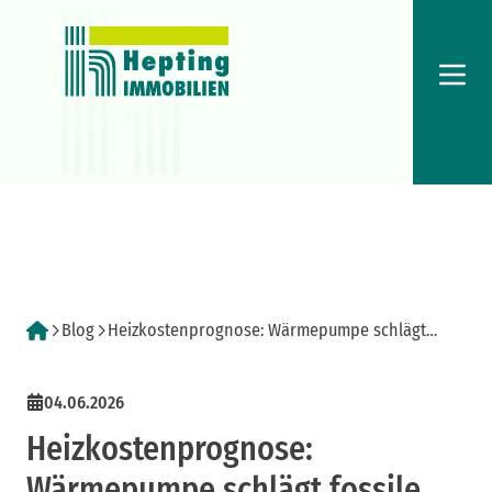
Menü
Blog
Heizkostenprognose: Wärmepumpe schlägt
fossile Systeme im 20-Jahres-Vergleich
04.06.2026
Heizkostenprognose:
Wärmepumpe schlägt fossile