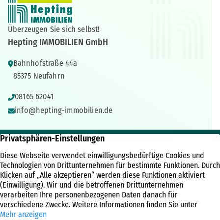
Überzeugen Sie sich selbst!
Hepting IMMOBILIEN GmbH
Bahnhofstraße 44a
85375 Neufahrn
08165 62041
info@hepting-immobilien.de
IMMOBILIEN
ÜBER UNS
RECHTLICHES
Immobilienangebote
Unternehmen
Kontakt
Referenzen
Kundenbewertungen
Impressum
Immobilien News
Team
Datenschutz