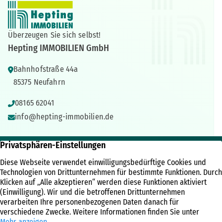
Überzeugen Sie sich selbst!
Hepting IMMOBILIEN GmbH
Bahnhofstraße 44a
85375 Neufahrn
08165 62041
info@hepting-immobilien.de
IMMOBILIEN
ÜBER UNS
RECHTLICHES
Immobilienangebote
Unternehmen
Kontakt
Referenzen
Kundenbewertungen
Impressum
Immobilien News
Team
Datenschutz