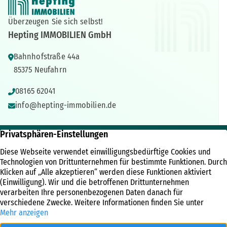
Überzeugen Sie sich selbst!
Hepting IMMOBILIEN GmbH
Bahnhofstraße 44a
85375 Neufahrn
08165 62041
info@hepting-immobilien.de
IMMOBILIEN
ÜBER UNS
RECHTLICHES
Immobilienangebote
Unternehmen
Kontakt
Referenzen
Kundenbewertungen
Impressum
Immobilien News
Team
Datenschutz