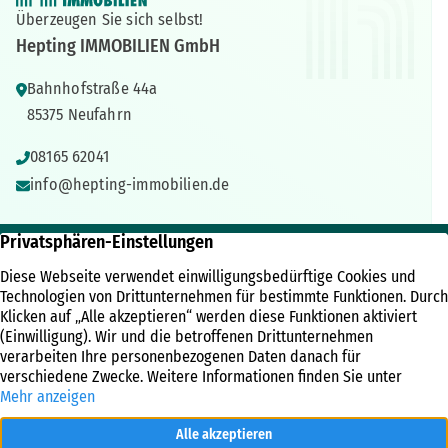
Überzeugen Sie sich selbst!
Hepting IMMOBILIEN GmbH
Bahnhofstraße 44a
85375 Neufahrn
08165 62041
info@hepting-immobilien.de
IMMOBILIEN
ÜBER UNS
RECHTLICHES
Immobilienangebote
Unternehmen
Kontakt
Referenzen
Kundenbewertungen
Impressum
Immobilien News
Team
Datenschutz
Besuchen Sie uns jetzt auf Facebook