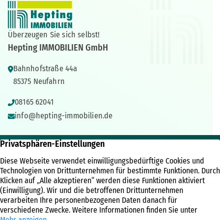
Überzeugen Sie sich selbst!
Hepting IMMOBILIEN GmbH
Bahnhofstraße 44a
85375 Neufahrn
08165 62041
info@hepting-immobilien.de
IMMOBILIEN
ÜBER UNS
RECHTLICHES
Immobilienangebote
Unternehmen
Kontakt
Referenzen
Kundenbewertungen
Impressum
Immobilien News
Team
Datenschutz